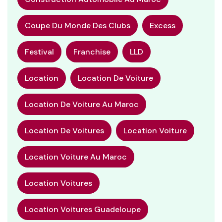
Coupe Du Monde Des Clubs
Excess
Festival
Franchise
LLD
Location
Location De Voiture
Location De Voiture Au Maroc
Location De Voitures
Location Voiture
Location Voiture Au Maroc
Location Voitures
Location Voitures Guadeloupe