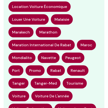
Location Voiture Économique
Louer Une Voiture
Malaisie
Marakech
Marathon
Maration International De Rabat
Maroc
Mondialito
Navette
Peugeot
Port
Promo
Rabat
Renault
Tanger
Tanger-Med
Tourisme
Voiture
Voiture De L'année