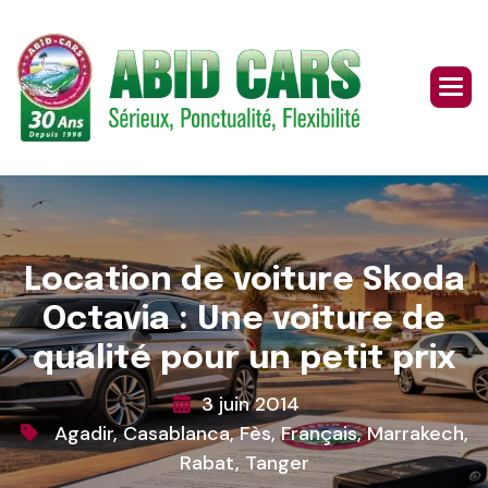
Skip
to
content
Location de voiture Skoda
Octavia : Une voiture de
qualité pour un petit prix
3 juin 2014
Agadir
,
Casablanca
,
Fès
,
Français
,
Marrakech
,
Rabat
,
Tanger