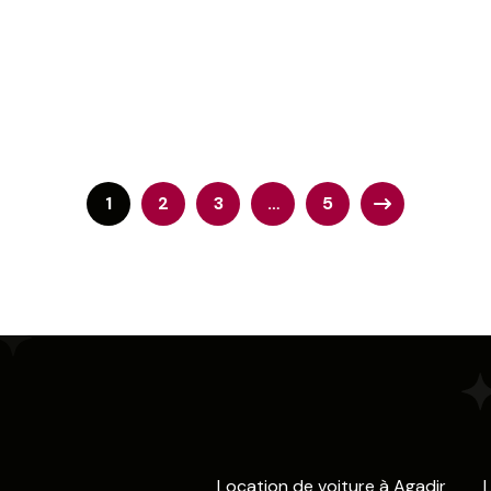
1
2
3
…
5
Location de voiture à Agadir