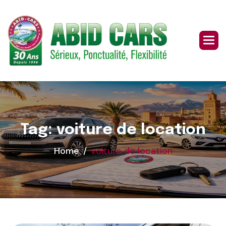
Skip
to
content
Tag: voiture de location
Home
voiture de location