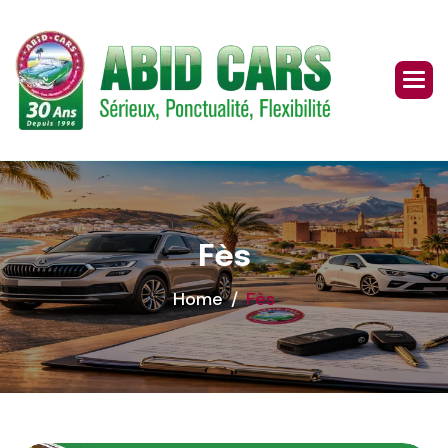
Skip
to
content
Fès
Home
Fès