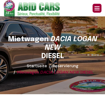
M
i
e
t
w
a
g
e
n
D
A
C
I
A
L
O
G
A
N
N
E
W
D
I
E
S
E
L
Startseite
Reservierung
Mietwagen
DACIA LOGAN NEW
DIESEL