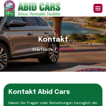
K
o
n
t
a
k
t
Startseite
Kontakt
K
o
n
t
a
k
t
A
b
i
d
C
a
r
s
Haben Sie Fragen oder Bemerkungen bezüglich der