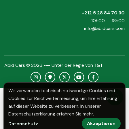
+212 5 28 84 70 30
10h00 -- 18h00
info@abidcars.com
Abid Cars © 2026 --- Unter der Regie von
T&T
Instagram Abid Cars
Google Maps Abid Cars
X Abid Cars
YouTube Abid Cars
Facebook Abid C
Wir verwenden technisch notwendige Cookies und
Cookies zur Reichweitenmessung, um Ihre Erfahrung
Whats
auf dieser Website zu verbessern. In unserer
Datenschutzerklärung erfahren Sie mehr.
Akzeptieren
Datenschutz