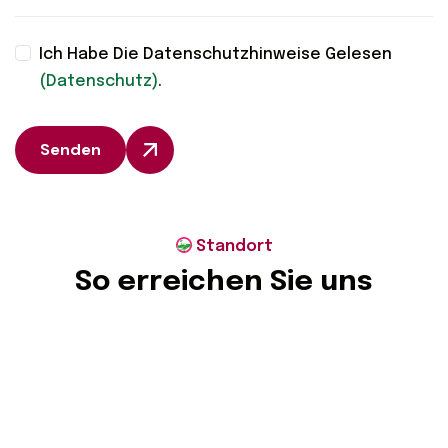
Ich Habe Die Datenschutzhinweise Gelesen
(Datenschutz)
.
Senden
Standort
S
o
e
r
r
e
i
c
h
e
n
S
i
e
u
n
s