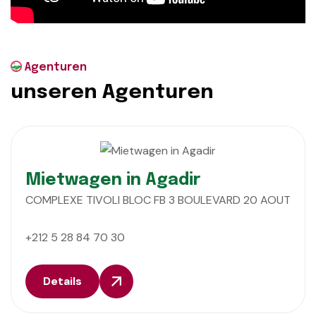
Agenturen
u
n
s
e
r
e
n
A
g
e
n
t
u
r
e
n
Mietwagen in Agadir
COMPLEXE TIVOLI BLOC FB 3 BOULEVARD 20 AOUT
+212 5 28 84 70 30
Details