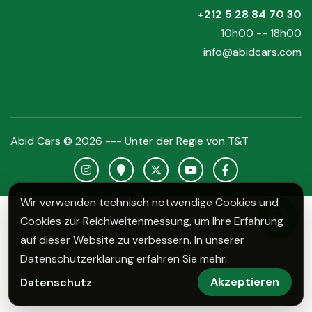
+212 5 28 84 70 30
10h00 -- 18h00
info@abidcars.com
Abid Cars © 2026 --- Unter der Regie von
T&T
Instagram Abid Cars
Google Maps Abid Cars
X Abid Cars
YouTube Abid Cars
Facebook Abid C
Wir verwenden technisch notwendige Cookies und
Cookies zur Reichweitenmessung, um Ihre Erfahrung
Whats
auf dieser Website zu verbessern. In unserer
Datenschutzerklärung erfahren Sie mehr.
Akzeptieren
Datenschutz