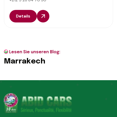
Details
Lesen Sie unseren Blog:
M
a
r
r
a
k
e
c
h