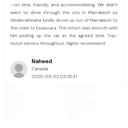
idn’t
Jourdan
ch so
France
ch to
2024-12-08 19:11:35
h with
 Top-