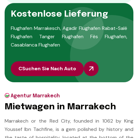
K
o
s
t
e
n
l
o
s
e
L
i
e
f
e
r
u
n
g
Flughafen Marrakesch, Agadir Flughafen Rabat-Salé
Flughafen Tanger Flughafen Fès Flughafen,
Casablanca Flughafen
CSuchen Sie Nach Auto
Agentur Marrakech
M
i
e
t
w
a
g
e
n
i
n
M
a
r
r
a
k
e
c
h
Marrakech or the Red City, founded in 1062 by King
Youssef Ibn Tachfine, is a gem polished by history and
the taste of hospitality, located at the bottom of the