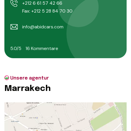
+212 6 61 57 42 66
Fax: +212 5 28 84 70 30
info@abidcars.com
5.0/5
16 Kommentare
Unsere agentur
M
a
r
r
a
k
e
c
h