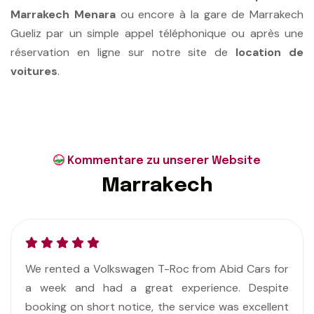
Marrakech Menara
ou encore à la gare de Marrakech
Gueliz par un simple appel téléphonique ou après une
réservation en ligne sur notre site de
location de
voitures
.
Kommentare zu unserer Website
M
a
r
r
a
k
e
c
h
s for
Très satisfait des services, ponctuali
spite
gentillesse, je recommande abid car Marrakec
ellent