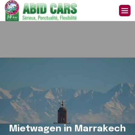
M
i
e
t
w
a
g
e
n
i
n
M
a
r
r
a
k
e
c
h