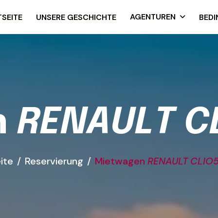
AGENTUREN
SEITE
UNSERE GESCHICHTE
BED
n
R
E
N
A
U
L
T
C
ite
Reservierung
Mietwagen
RENAULT CLIO