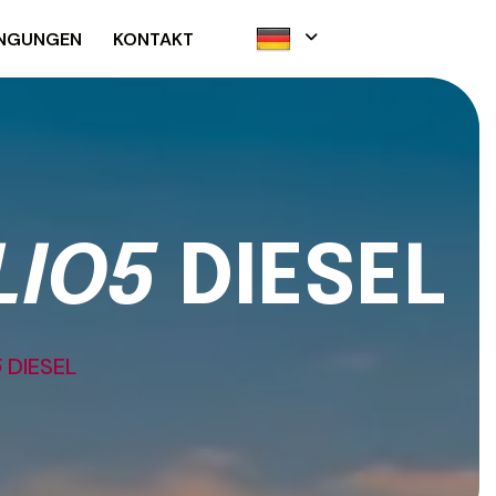
INGUNGEN
KONTAKT
L
I
O
5
D
I
E
S
E
L
5
DIESEL