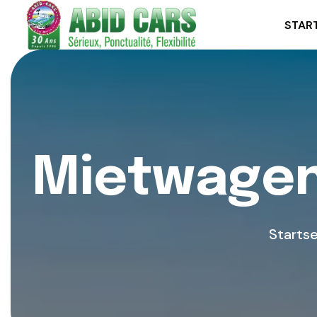
START
M
i
e
t
w
a
g
e
Startse