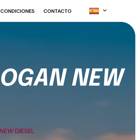
 CONDICIONES
CONTACTO
O
G
A
N
N
E
W
 NEW
DIESEL