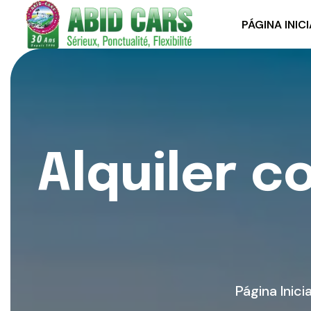
PÁGINA INICI
A
l
q
u
i
l
e
r
c
Página Inicia