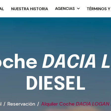
AGENCIAS
AL
NUESTRA HISTORIA
TÉRMINOS Y
o
c
h
e
D
A
C
I
A
L
D
I
E
S
E
L
l
Reservación
Alquiler Coche
DACIA LOGAN