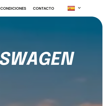
 CONDICIONES
CONTACTO
S
W
A
G
E
N