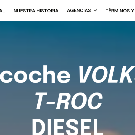
AGENCIAS
AL
NUESTRA HISTORIA
TÉRMINOS Y
c
o
c
h
e
V
O
L
K
T
-
R
O
C
D
I
E
S
E
L