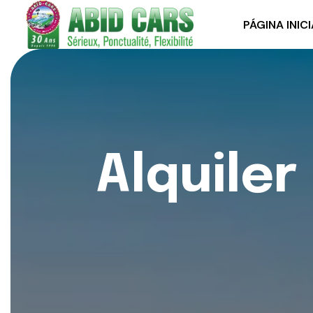
PÁGINA INICI
A
l
q
u
i
l
e
r