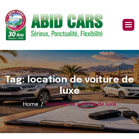
Skip
to
content
Tag: location de voiture de
luxe
Home
location de voiture de luxe