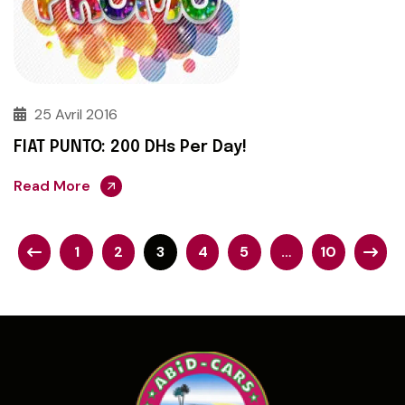
25 Avril 2016
FIAT PUNTO: 200 DHs Per Day!
Read More
Pagination
1
2
3
4
5
…
10
des
publications