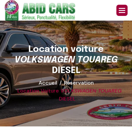
L
o
c
a
t
i
o
n
v
o
i
t
u
r
e
V
O
L
K
S
W
A
G
E
N
T
O
U
A
R
E
G
D
I
E
S
E
L
Accueil
Réservation
Location Voiture
VOLKSWAGEN TOUAREG
DIESEL